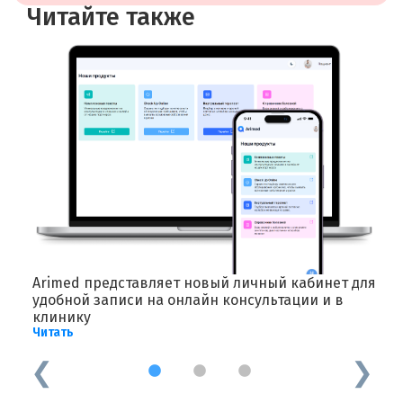
Читайте также
от
Arimed представляет новый личный кабинет для
С
удобной записи на онлайн консультации и в
к
клинику
п
Читать
Ч
1
2
3