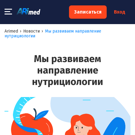
×
Записаться
Вход
Запишитесь на консультацию к
Arimed
›
Новости
›
Мы развиваем направление
нутрициологии
специалисту
Ваше имя:*
Мы развиваем
направление
Ваш телефон:*
нутрициологии
Ваш e-mail:*
Я согласен на
обработку моих персональных данных