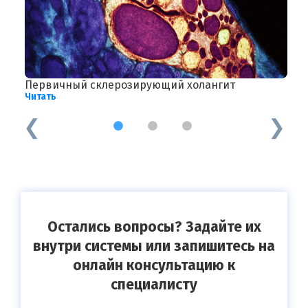
Первичный склерозирующий холангит
Д
Читать
Ч
1
2
3
Остались вопросы? Задайте их
внутри системы или запишитесь на
онлайн консультацию к
специалисту