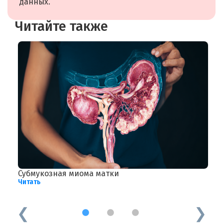
данных.
Читайте также
Субмукозная миома матки
М
Читать
х
Ч
1
2
3