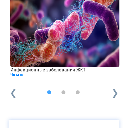
Инфекционные заболевания ЖКТ
Г
Читать
Ч
1
2
3