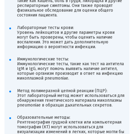
такие как кашель, боль в груди, лихорадка и другие
респираторные симптомы. Они также проводят
физикальное обследование для оценки общего
состояния пациента.
Лабораторные тесты крови:
Уровень лейкоцитов и другие параметры крови
могут быть проверены, чтобы оценить наличие
воспаления. Это может дать дополнительную
информацию о вероятности инфекции.
Иммунологические тесты:
Иммунологические тесты, такие как тест на антитела
IgM и IgG, могут помочь выявить наличие антител,
которые организм производит в ответ на инфекцию
микоплазмой pneumoniae.
Метод полимеразной цепной реакции (ПЦР):
Этот лабораторный метод может использоваться для
обнаружения генетического материала микоплазмы
pneumoniae в образцах дыхательных секретов.
Образовательные методы:
Рентгенография грудной клетки или компьютерная
томография (КТ) могут использоваться для
визуализации изменений в легких, которые могли бы