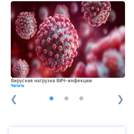
Вирусная нагрузка ВИЧ-инфекции
П
Читать
Ч
1
2
3