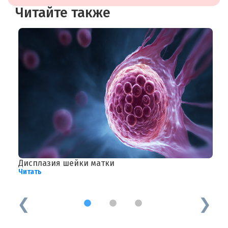
Читайте также
Дисплазия шейки матки
К
Читать
д
Ч
1
2
3