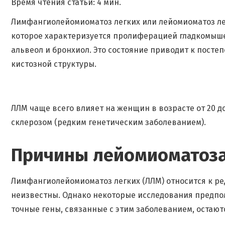
Время чтения статьи: 4 мин.
Лимфангиолейомиоматоз легких или лейомиоматоз лег
которое характеризуется пролиферацией гладкомыше
альвеол и бронхиол. Это состояние приводит к пост
кистозной структуры.
ЛЛМ чаще всего влияет на женщин в возрасте от 20 до 
склерозом (редким генетическим заболеванием).
Причины лейомиоматоза
Лимфангиолейомиоматоз легких (ЛЛМ) относится к ре
неизвестны. Однако некоторые исследования предпол
точные гены, связанные с этим заболеванием, остают