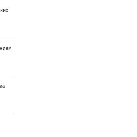
ских
ением
за