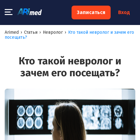
×
Записаться
Вход
Запишитесь на консультацию к
Arimed
›
Статьи
›
Невролог
›
Кто такой невролог и зачем его
посещать?
специалисту
Ваше имя:*
Кто такой невролог и
зачем его посещать?
Ваш телефон:*
Ваш e-mail:*
Я согласен на
обработку моих персональных данных