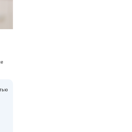
ые
стью