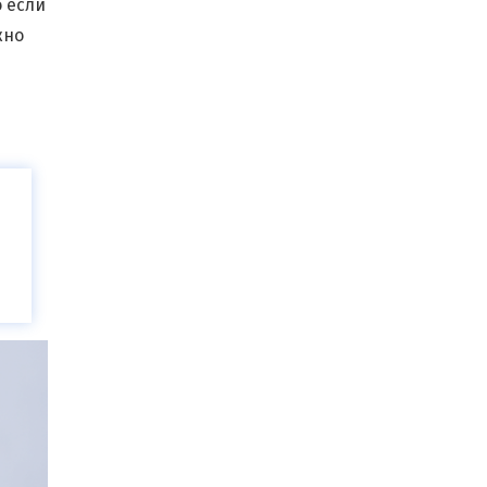
 если
жно