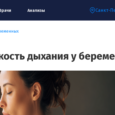
Санкт-П
Врачи
Анализы
еременных
Запишитесь на консультацию к
специалисту
кость дыхания у берем
Ваше имя:*
Ваш телефон:*
Ваш e-mail:*