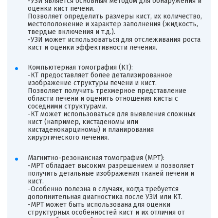
-УЗИ является основным методом для обнаружения и
оценки кист печени.
Позволяет определить размеры кист, их количество,
местоположение и характер заполнения (жидкость,
твердые включения и т.д.).
-УЗИ может использоваться для отслеживания роста
кист и оценки эффективности лечения.
Компьютерная томография (КТ):
-КТ предоставляет более детализированное
изображение структуры печени и кист.
Позволяет получить трехмерное представление
области печени и оценить отношения кисты с
соседними структурами.
-КТ может использоваться для выявления сложных
кист (например, кистаденомы или
кистаденокарциномы) и планирования
хирургического лечения.
Магнитно-резонансная томография (МРТ):
-МРТ обладает высоким разрешением и позволяет
получить детальные изображения тканей печени и
кист.
-Особенно полезна в случаях, когда требуется
дополнительная диагностика после УЗИ или КТ.
-МРТ может быть использована для оценки
структурных особенностей кист и их отличия от