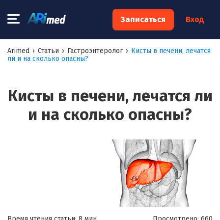
×
Записаться
Вход
Запишитесь на консультацию к
Arimed
›
Статьи
›
Гастроэнтеролог
›
Кисты в печени, лечатся
ли и на сколько опасны?
специалисту
Ваше имя:*
Кисты в печени, лечатся ли
и на сколько опасны?
Ваш телефон:*
Ваш e-mail:*
Я согласен на
обработку моих персональных данных
Время чтения статьи: 8 мин.
Просмотрено:
660