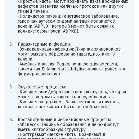
-Простые кисты: Могут возникать из-за врожденных
дефектов развития желчных протоков или других
тканей печени.
-Поликистоз печени: Генетическое заболевание,
такое как аутосомно-доминантный поликистоз
печени (ADPLD), который может быть связан с
поликистозом почек (ADPKD).
Паразитарные инфекции:
-Эхинококковая инфекция: Личинки эхинококков
могут вызвать образование гидатидных кист в
печени.
-Амёбная инвазия: Редко, но инфекция амёбами,
такими как Entamoeba histolytica, может привести к
формированию кист.
Опухолевые процессы:
-Кистаденома: Доброкачественная опухоль, которая
может содержать жидкость и подобно кисте.
-Кистаденокарцинома: Злокачественная опухоль,
которая также может быть кистообразной.
Воспалительные и инфекционные процессы:
-Абсцессы: Гнойные образования в печени могут
иметь кистообразную структуру.
-Посттравматические кисты: Возникают в