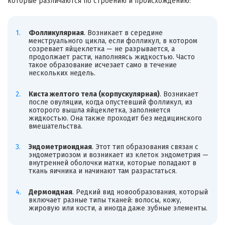
которые различаются по строению и происхождению:
Фолликулярная
. Возникает в середине
менструального цикла, если фолликул, в котором
созревает яйцеклетка — не разрывается, а
продолжает расти, наполняясь жидкостью. Часто
такое образование исчезает само в течение
нескольких недель.
Киста желтого тела (корпускулярная)
. Возникает
после овуляции, когда опустевший фолликул, из
которого вышла яйцеклетка, заполняется
жидкостью. Она также проходит без медицинского
вмешательства.
Эндометриоидная
. Этот тип образования связан с
эндометриозом и возникает из клеток эндометрия —
внутренней оболочки матки, которые попадают в
ткань яичника и начинают там разрастаться.
Дермоидная
. Редкий вид новообразования, который
включает разные типы тканей: волосы, кожу,
жировую или кости, а иногда даже зубные элементы.