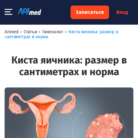
×
Записаться
Вход
Запишитесь на консультацию к
Arimed
›
Статьи
›
Гинеколог
›
Киста яичника: размер в
сантиметрах и норма
специалисту
Ваше имя:*
Киста яичника: размер в
сантиметрах и норма
Ваш телефон:*
Ваш e-mail:*
Я согласен на
обработку моих персональных данных