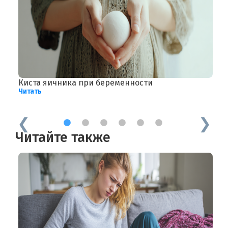
Киста яичника при беременности
К
Читать
л
Ч
1
2
3
4
5
6
Читайте также