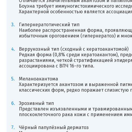
Отличается значительным акантозом и папилло
Боуэна требует иммуногистохимического иссле
Характерной особенностью является ассоциация 
Гиперкератотический тип
Наиболее распространенная форма, проявляюща
избыточным ороговением (гиперкератоз) и мн
Веррукозный тип (сходный с кератоакантомой)
Редкая форма (0,8% среди кератоакантом), пр
разрастаниями, четкой стратификацией эпидерм
ассоциирована с ВПЧ 16-го типа.
Меланоакантома
Характеризуется акантозом и выраженной пигме
классических форм, редко поражает слизистую п
Эрозивный тип
Представлен изъязвленными и травмированны
плоскоклеточного рака кожи с применением им
Чёрный папулёзный дерматоз