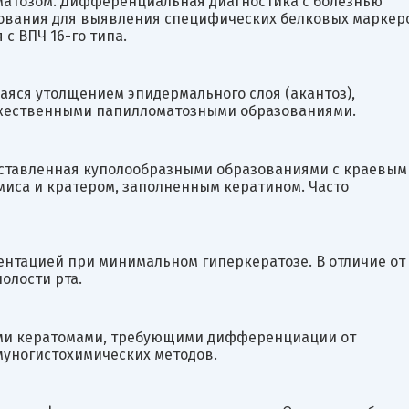
матозом. Дифференциальная диагностика с болезнью
дования для выявления специфических белковых маркер
с ВПЧ 16-го типа.
яся утолщением эпидермального слоя (акантоз),
ожественными папилломатозными образованиями.
едставленная куполообразными образованиями с краевым
иса и кратером, заполненным кератином. Часто
нтацией при минимальном гиперкератозе. В отличие от
олости рта.
ми кератомами, требующими дифференциации от
муногистохимических методов.