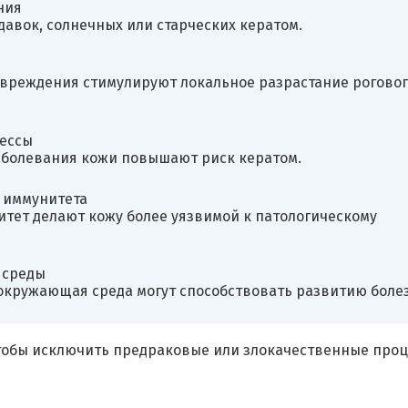
ния
авок, солнечных или старческих кератом.
овреждения стимулируют локальное разрастание роговог
ессы
аболевания кожи повышают риск кератом.
 иммунитета
тет делают кожу более уязвимой к патологическому
 среды
окружающая среда могут способствовать развитию боле
чтобы исключить предраковые или злокачественные про