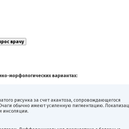
нико-морфологических вариантах:
атого рисунка за счет акантоза, сопровождающегося
Очаги обычно имеют усиленную пигментацию. Локализа
и инсоляции.