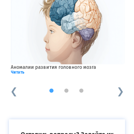
Аномалии развития головного мозга
Ф
Читать
Ч
1
2
3