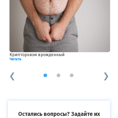
Крипторхизм врожденный
Д
Читать
и
Ч
1
2
3
Остались вопросы? Задайте их