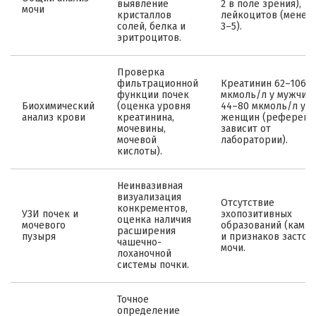
выявление
2 в поле зрения),
мочи
кристаллов
лейкоцитов (менее
солей, белка и
3–5).
эритроцитов.
Проверка
фильтрационной
Креатинин 62–106
функции почек
мкмоль/л у мужчин,
Биохимический
(оценка уровня
44–80 мкмоль/л у
анализ крови
креатинина,
женщин (референс
мочевины,
зависит от
мочевой
лаборатории).
кислоты).
Неинвазивная
визуализация
Отсутствие
конкрементов,
УЗИ почек и
эхопозитивных
оценка наличия
мочевого
образований (камне
расширения
пузыря
и признаков застоя
чашечно-
мочи.
лоханочной
системы почки.
Точное
определение