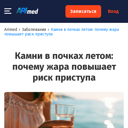
×
Записаться
Вход
Запишитесь на консультацию к
Arimed
›
Заболевания
›
Камни в почках летом: почему жара
повышает риск приступа
специалисту
Ваше имя:*
Камни в почках летом:
почему жара повышает
Ваш телефон:*
риск приступа
Ваш e-mail:*
Я согласен на
обработку моих персональных данных