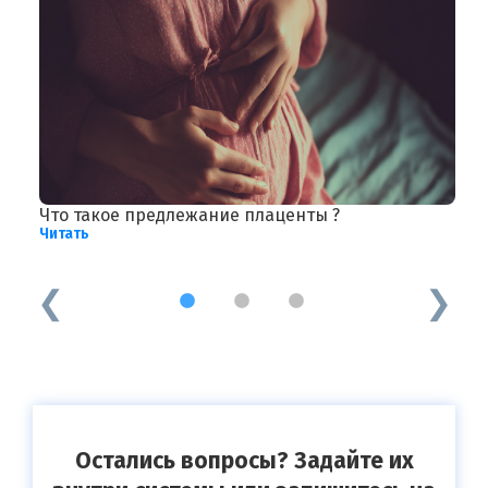
Что такое предлежание плаценты ?
П
Читать
о
Ч
1
2
3
Остались вопросы? Задайте их