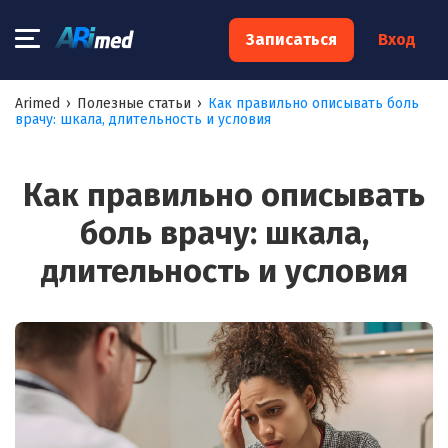
×
Записаться
Вход
Запишитесь на консультацию к
Arimed
›
Полезные статьи
›
Как правильно описывать боль
врачу: шкала, длительность и условия
специалисту
Ваше имя:*
Как правильно описывать
боль врачу: шкала,
Ваш телефон:*
длительность и условия
Ваш e-mail:*
Я согласен на
обработку моих персональных данных