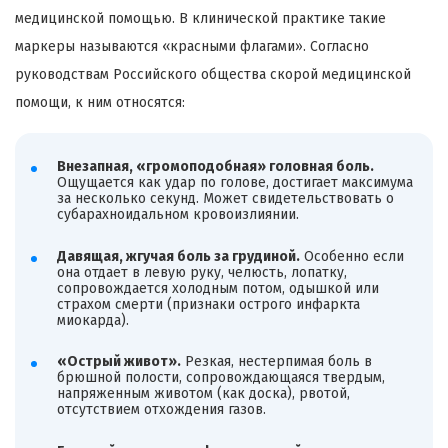
медицинской помощью. В клинической практике такие
маркеры называются «красными флагами». Согласно
руководствам Российского общества скорой медицинской
помощи, к ним относятся:
Внезапная, «громоподобная» головная боль.
Ощущается как удар по голове, достигает максимума
за несколько секунд. Может свидетельствовать о
субарахноидальном кровоизлиянии.
Давящая, жгучая боль за грудиной.
Особенно если
она отдает в левую руку, челюсть, лопатку,
сопровождается холодным потом, одышкой или
страхом смерти (признаки острого инфаркта
миокарда).
«Острый живот».
Резкая, нестерпимая боль в
брюшной полости, сопровождающаяся твердым,
напряженным животом (как доска), рвотой,
отсутствием отхождения газов.