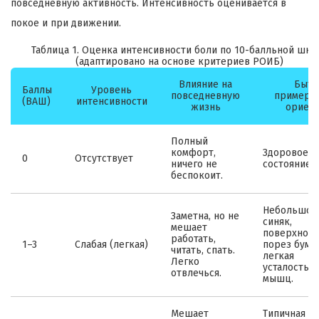
повседневную активность. Интенсивность оценивается в
покое и при движении.
Таблица 1. Оценка интенсивности боли по 10-балльной шка
(адаптировано на основе критериев РОИБ)
Влияние на
Быто
Баллы
Уровень
повседневную
примеры
(ВАШ)
интенсивности
жизнь
ориен
Полный
комфорт,
Здоровое
0
Отсутствует
ничего не
состояние.
беспокоит.
Небольшой
Заметна, но не
синяк,
мешает
поверхнос
работать,
1–3
Слабая (легкая)
порез бумаг
читать, спать.
легкая
Легко
усталость
отвлечься.
мышц.
Мешает
Типичная