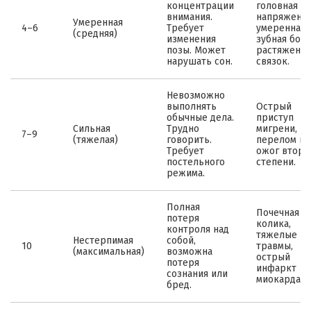
концентрации
головная б
внимания.
напряжения
Умеренная
4–6
Требует
умеренная
(средняя)
изменения
зубная боль
позы. Может
растяжени
нарушать сон.
связок.
Невозможно
выполнять
Острый
обычные дела.
приступ
Сильная
Трудно
мигрени,
7–9
(тяжелая)
говорить.
перелом ко
Требует
ожог второ
постельного
степени.
режима.
Полная
Почечная
потеря
колика,
контроля над
тяжелые
Нестерпимая
собой,
10
травмы,
(максимальная)
возможна
острый
потеря
инфаркт
сознания или
миокарда.
бред.