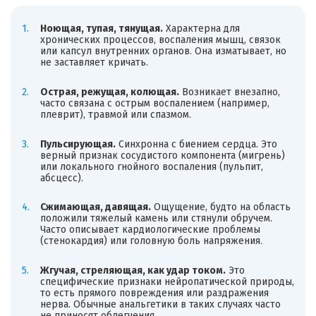
Ноющая, тупая, тянущая.
Характерна для
хронических процессов, воспаления мышц, связок
или капсул внутренних органов. Она изматывает, но
не заставляет кричать.
Острая, режущая, колющая.
Возникает внезапно,
часто связана с острым воспалением (например,
плеврит), травмой или спазмом.
Пульсирующая.
Синхронна с биением сердца. Это
верный признак сосудистого компонента (мигрень)
или локального гнойного воспаления (пульпит,
абсцесс).
Сжимающая, давящая.
Ощущение, будто на область
положили тяжелый камень или стянули обручем.
Часто описывает кардиологические проблемы
(стенокардия) или головную боль напряжения.
Жгучая, стреляющая, как удар током.
Это
специфические признаки нейропатической природы,
то есть прямого повреждения или раздражения
нерва. Обычные анальгетики в таких случаях часто
не приносят облегчения.