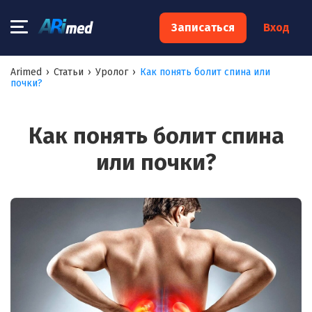
×
Записаться
Вход
Запишитесь на консультацию к
Arimed
›
Статьи
›
Уролог
›
Как понять болит спина или
почки?
специалисту
Ваше имя:*
Как понять болит спина
или почки?
Ваш телефон:*
Ваш e-mail:*
Я согласен на
обработку моих персональных данных