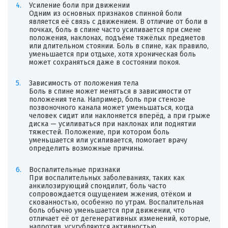
Усиление боли при движении
Одним из основных признаков спинной боли
является её связь с движением. В отличие от боли в
почках, боль в спине часто усиливается при смене
положения, наклонах, подъёме тяжёлых предметов
или длительном стоянии. Боль в спине, как правило,
уменьшается при отдыхе, хотя хроническая боль
может сохраняться даже в состоянии покоя.
Зависимость от положения тела
Боль в спине может меняться в зависимости от
положения тела. Например, боль при стенозе
позвоночного канала может уменьшаться, когда
человек сидит или наклоняется вперёд, а при грыже
диска — усиливаться при наклонах или поднятии
тяжестей. Положение, при котором боль
уменьшается или усиливается, помогает врачу
определить возможные причины.
Воспалительные признаки
При воспалительных заболеваниях, таких как
анкилозирующий спондилит, боль часто
сопровождается ощущением жжения, отёком и
скованностью, особенно по утрам. Воспалительная
боль обычно уменьшается при движении, что
отличает её от дегенеративных изменений, которые,
напротив, усугубляются активностью.