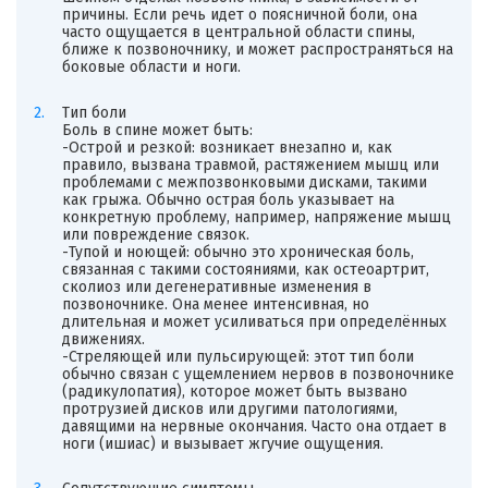
причины. Если речь идет о поясничной боли, она
часто ощущается в центральной области спины,
ближе к позвоночнику, и может распространяться на
боковые области и ноги.
Тип боли
Боль в спине может быть:
-Острой и резкой: возникает внезапно и, как
правило, вызвана травмой, растяжением мышц или
проблемами с межпозвонковыми дисками, такими
как грыжа. Обычно острая боль указывает на
конкретную проблему, например, напряжение мышц
или повреждение связок.
-Тупой и ноющей: обычно это хроническая боль,
связанная с такими состояниями, как остеоартрит,
сколиоз или дегенеративные изменения в
позвоночнике. Она менее интенсивная, но
длительная и может усиливаться при определённых
движениях.
-Стреляющей или пульсирующей: этот тип боли
обычно связан с ущемлением нервов в позвоночнике
(радикулопатия), которое может быть вызвано
протрузией дисков или другими патологиями,
давящими на нервные окончания. Часто она отдает в
ноги (ишиас) и вызывает жгучие ощущения.