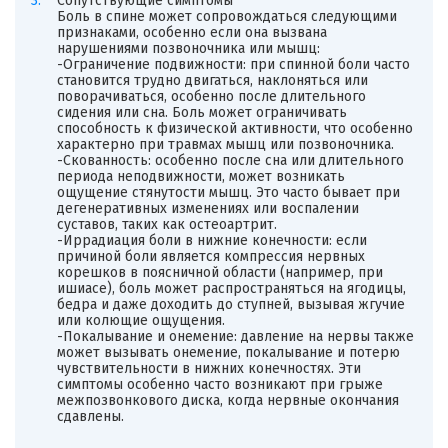
Сопутствующие симптомы
Боль в спине может сопровождаться следующими
признаками, особенно если она вызвана
нарушениями позвоночника или мышц:
-Ограничение подвижности: при спинной боли часто
становится трудно двигаться, наклоняться или
поворачиваться, особенно после длительного
сидения или сна. Боль может ограничивать
способность к физической активности, что особенно
характерно при травмах мышц или позвоночника.
-Скованность: особенно после сна или длительного
периода неподвижности, может возникать
ощущение стянутости мышц. Это часто бывает при
дегенеративных изменениях или воспалении
суставов, таких как остеоартрит.
-Иррадиация боли в нижние конечности: если
причиной боли является компрессия нервных
корешков в поясничной области (например, при
ишиасе), боль может распространяться на ягодицы,
бедра и даже доходить до ступней, вызывая жгучие
или колющие ощущения.
-Покалывание и онемение: давление на нервы также
может вызывать онемение, покалывание и потерю
чувствительности в нижних конечностях. Эти
симптомы особенно часто возникают при грыже
межпозвонкового диска, когда нервные окончания
сдавлены.