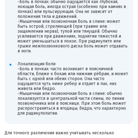
-Боль в почках: обычно ощущается как глубокая,
ноющая боль, иногда острая (особенно при камнях в
почках) или пульсирующая. Она не зависит от
положения тела и движений.
-Мышечная или позвоночная боль в спине: может
быть острой, стреляющей (при травме или
защемлении нерва), тупой или тянущей. Обычно
усиливается при движениях, поднятии тяжестей и
может уменьшаться в покое. При радикулите или
грыже межпозвонкового диска боль может отдавать
в ноги.
Локализация боли
-Боль в почках: часто возникает в поясничной
области, ближе к бокам или нижним рёбрам, и может
быть с одной или обеих сторон. Она часто
ощущается чуть ниже ребер и отдает в пах, низ
живота или бедро.
-Мышечная или позвоночная боль в спине: обычно
локализуется в центральной части спины, по линии
позвоночника или в пояснице. При этом боль может
распространяться в ягодицы, бедра, что характерно
для радикулопатии.
Для точного различения важно учитывать несколько