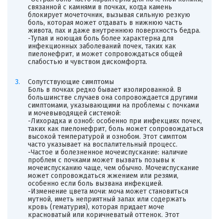
связанной с камнями в почках, когда камень
блокирует мочеточник, вызывая сильную резкую
боль, которая может отдавать в нижнюю часть
живота, пах и даже внутреннюю поверхность бедра.
-Тупая и ноющая боль более характерна для
инфекционных заболеваний почек, таких как
пиелонефрит, и может сопровождаться общей
слабостью и чувством дискомфорта.
Сопутствующие симптомы
Боль в почках редко бывает изолированной. В
большинстве случаев она сопровождается другими
симптомами, указывающими на проблемы с почками
и мочевыводящей системой:
-Лихорадка и озноб: особенно при инфекциях почек,
таких как пиелонефрит, боль может сопровождаться
высокой температурой и ознобом. Этот симптом
часто указывает на воспалительный процесс.
-Частое и болезненное мочеиспускание: наличие
проблем с почками может вызвать позывы к
мочеиспусканию чаще, чем обычно. Мочеиспускание
может сопровождаться жжением или резями,
особенно если боль вызвана инфекцией.
-Изменение цвета мочи: моча может становиться
мутной, иметь неприятный запах или содержать
кровь (гематурия), которая придает моче
красноватый или коричневатый оттенок. Этот