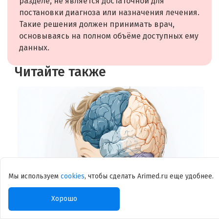
разделе, не является достаточной для
постановки диагноза или назначения лечения.
Такие решения должен принимать врач,
основываясь на полном объёме доступных ему
данных.
Читайте также
Мы используем
cookies
, чтобы сделать Arimed.ru еще удобнее.
Хорошо
Аномалии развития головного мозга
Ц