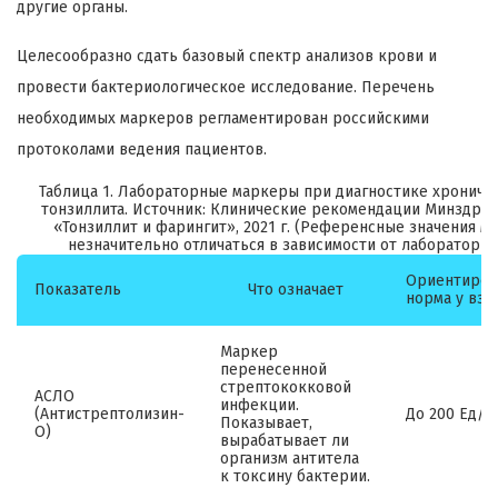
другие органы.
Целесообразно сдать базовый спектр анализов крови и
провести бактериологическое исследование. Перечень
необходимых маркеров регламентирован российскими
протоколами ведения пациентов.
Таблица 1. Лабораторные маркеры при диагностике хрониче
тонзиллита. Источник: Клинические рекомендации Минздра
«Тонзиллит и фарингит», 2021 г. (Референсные значения мо
незначительно отличаться в зависимости от лаборатории
Ориентиров
Показатель
Что означает
норма у взр
Маркер
перенесенной
стрептококковой
АСЛО
инфекции.
(Антистрептолизин-
До 200 Ед/м
Показывает,
О)
вырабатывает ли
организм антитела
к токсину бактерии.