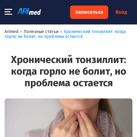
×
Записаться
Вход
Запишитесь на консультацию к
Arimed
›
Полезные статьи
›
Хронический тонзиллит: когда
горло не болит, но проблема остается
специалисту
Ваше имя:*
Хронический тонзиллит:
когда горло не болит, но
Ваш телефон:*
проблема остается
Ваш e-mail:*
Я согласен на
обработку моих персональных данных