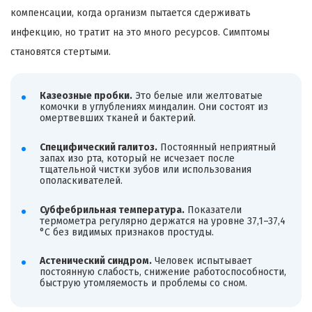
компенсации, когда организм пытается сдерживать
инфекцию, но тратит на это много ресурсов. Симптомы
становятся стертыми.
Казеозные пробки.
Это белые или желтоватые
комочки в углублениях миндалин. Они состоят из
омертвевших тканей и бактерий.
Специфический галитоз.
Постоянный неприятный
запах изо рта, который не исчезает после
тщательной чистки зубов или использования
ополаскивателей.
Субфебрильная температура.
Показатели
термометра регулярно держатся на уровне 37,1–37,4
°C без видимых признаков простуды.
Астенический синдром.
Человек испытывает
постоянную слабость, снижение работоспособности,
быструю утомляемость и проблемы со сном.