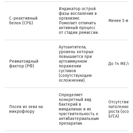
Индикатор острой
фазы воспаления в
С-реактивный
организме.
Менее 5 мг/
белок (СРБ)
Помогает отличить
активный процесс
от стадии ремиссии.
Аутоантитела,
уровень которых
повышается при
Ревматоидный
аутоиммунном
До 14 МЕ/мл
фактор (РФ)
поражении
суставов
(сопутствующем
осложнении).
Определяет
конкретный вид
Отсутствие
бактерий в
Посев из зева на
патогенного
миндалинах и их
микрофлору
роста (особ
чувствительность к
БГСА)
антибактериальным
препаратам.