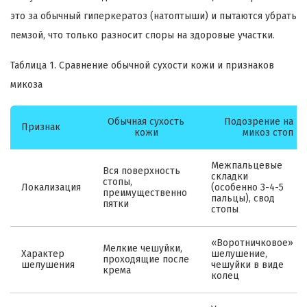
это за обычный гиперкератоз (натоптыши) и пытаются убрать
пемзой, что только разносит споры на здоровые участки.
Таблица 1. Сравнение обычной сухости кожи и признаков
микоза
Обычная сухость
Подозрение на
Признак
кожи
микоз стоп
Межпальцевые
Вся поверхность
складки
стопы,
Локализация
(особенно 3-4-5
преимущественно
пальцы), свод
пятки
стопы
«Воротничковое»
Мелкие чешуйки,
Характер
шелушение,
проходящие после
шелушения
чешуйки в виде
крема
колец