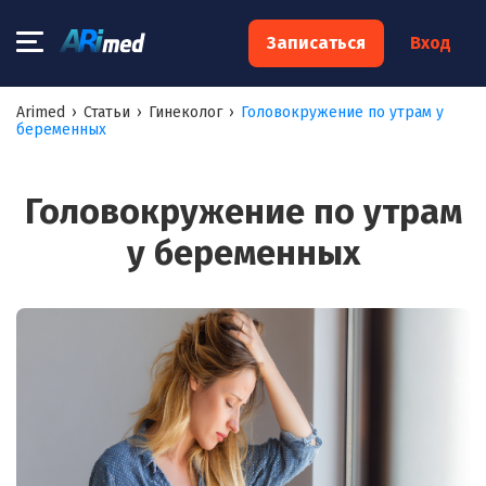
×
Записаться
Вход
Запишитесь на консультацию к
Arimed
›
Статьи
›
Гинеколог
›
Головокружение по утрам у
беременных
специалисту
Ваше имя:*
Головокружение по утрам
у беременных
Ваш телефон:*
Ваш e-mail:*
Я согласен на
обработку моих персональных данных