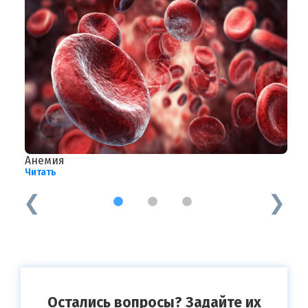
Анемия
А
Читать
Ч
1
2
3
Остались вопросы? Задайте их