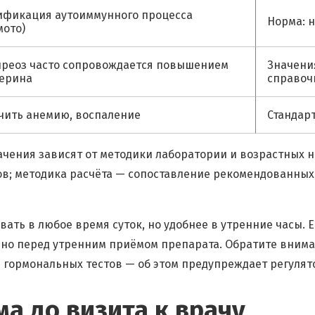
ификация аутоиммунного процесса
Норма: 
мото)
иреоз часто сопровождается повышением
Значени
терина
справоч
чить анемию, воспаление
Стандар
чения зависят от методики лаборатории и возрастных н
в; методика расчёта — сопоставление рекомендованных
авать в любое время суток, но удобнее в утренние часы
чно перед утренним приёмом препарата. Обратите внима
гормональных тестов — об этом предупреждает регулято
ма до визита к врачу