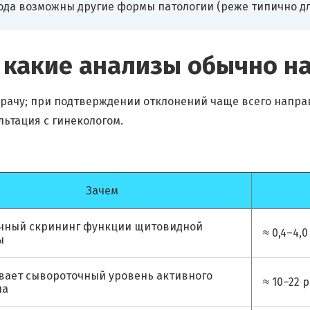
ода возможны другие формы патологии (реже типично дл
 и какие анализы обычно н
врачу; при подтверждении отклонений чаще всего напра
ьтация с гинекологом.
Зачем
чный скрининг функции щитовидной
≈ 0,4–4,
ы
вает сывороточный уровень активного
≈ 10–22 
на