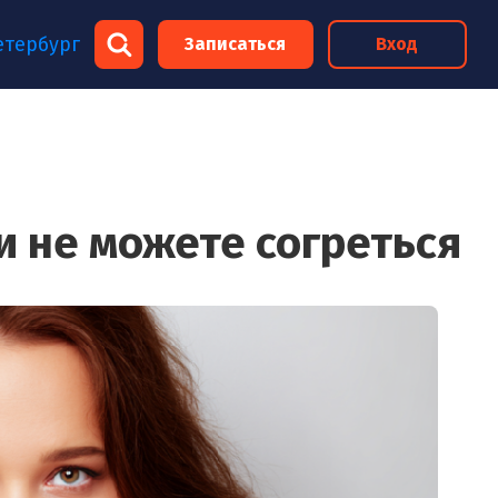
×
×
етербург
Записаться
Вход
×
и не можете согреться