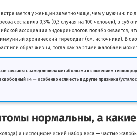
встречается у женщин заметно чаще, чем у мужчин: по 
еоза составила 0,3% (0,3 случая на 100 человек), а субкли
ийской ассоциации эндокринологов подчёркивается, чт
иммунный хронический тиреоидит (см. источники). В св
аст или образ жизни, тогда как за этими жалобами может
озе связаны с замедлением метаболизма и снижением теплопро
свободный Т4 — особенно если есть и другие признаки (усталос
имптомы нормальны, а каки
олода) и неспецифический набор веса — частые жалобы 