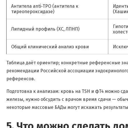
Антитела anti‑TPO (антитела к
Идент
тиреопероксидазе)
(Хаши
Гипот
Липидный профиль (ХС, ЛПНП)
холес
Общий клинический анализ крови
Исклю
Таблица даёт ориентир; конкретные референсные зна
рекомендации Российской ассоциации эндокринолого
референсов.
Подготовка к анализам: кровь на TSH и фT4 можно сд
железы, нужно обсудить с врачом время сдачи — обы
некоторые массовые БАДы могут искажать результаты 
5. Что можно сделать до