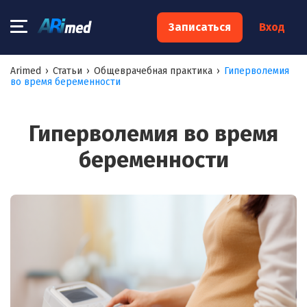
×
Записаться
Вход
Запишитесь на консультацию к
Arimed
›
Статьи
›
Общеврачебная практика
›
Гиперволемия
во время беременности
специалисту
Ваше имя:*
Гиперволемия во время
беременности
Ваш телефон:*
Ваш e-mail:*
Я согласен на
обработку моих персональных данных