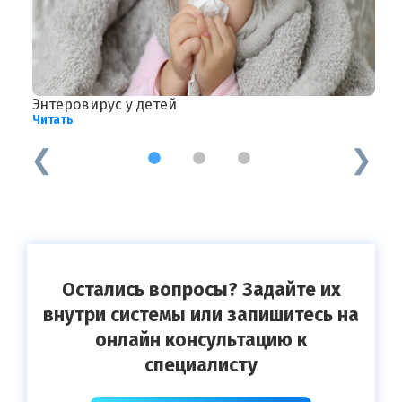
Энтеровирус у детей
П
Читать
Ч
1
2
3
Остались вопросы? Задайте их
внутри системы или запишитесь на
онлайн консультацию к
специалисту