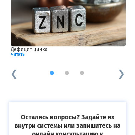
Дефицит цинка
С
Читать
о
Ч
1
2
3
Остались вопросы? Задайте их
внутри системы или запишитесь на
онлайн консультацию к