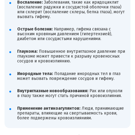
Воспаление:
Заболевания, такие как иридоциклит
(воспаление радужки и сосудистой оболочки глаза)
или склерит (воспаление склеры, белка глаза), могут
вызвать гифему.
Острые болезни:
Например, гифема связана с
высоким кровяным давлением (гипертензией),
диабетом или сосудистыми нарушениями.
Глаукома:
Повышенное внутриглазное давление при
глаукоме может привести к разрыву кровеносных
сосудов и кровоизлиянию.
Инородные тела:
Попадание инородных тел в глаз
может вызвать повреждение сосудов и гифему.
Внутриглазные новообразования:
Рак или опухоли
в глазу также могут стать причиной кровоизлияния.
Применение антикоагулянтов:
Люди, принимающие
препараты, влияющие на свертываемость крови,
более подвержены кровоизлияниям.