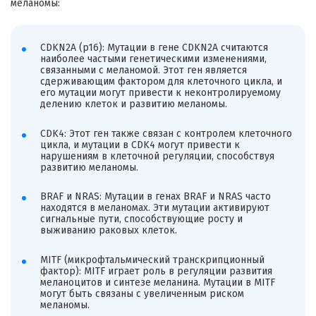
меланомы:
CDKN2A (p16): Мутации в гене CDKN2A считаются
наиболее частыми генетическими изменениями,
связанными с меланомой. Этот ген является
сдерживающим фактором для клеточного цикла, и
его мутации могут привести к неконтролируемому
делению клеток и развитию меланомы.
CDK4: Этот ген также связан с контролем клеточного
цикла, и мутации в CDK4 могут привести к
нарушениям в клеточной регуляции, способствуя
развитию меланомы.
BRAF и NRAS: Мутации в генах BRAF и NRAS часто
находятся в меланомах. Эти мутации активируют
сигнальные пути, способствующие росту и
выживанию раковых клеток.
MITF (микрофтальмический транскрипционный
фактор): MITF играет роль в регуляции развития
меланоцитов и синтезе меланина. Мутации в MITF
могут быть связаны с увеличенным риском
меланомы.