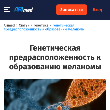
×
Записаться
Вход
Запишитесь на консультацию к
Arimed
›
Статьи
›
Генетика
›
Генетическая
предрасположенность к образованию меланомы
специалисту
Ваше имя:*
Генетическая
предрасположенность к
Ваш телефон:*
образованию меланомы
Ваш e-mail:*
Я согласен на
обработку моих персональных данных