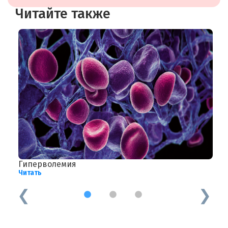
Читайте также
Гиперволемия
Д
Читать
Ч
1
2
3