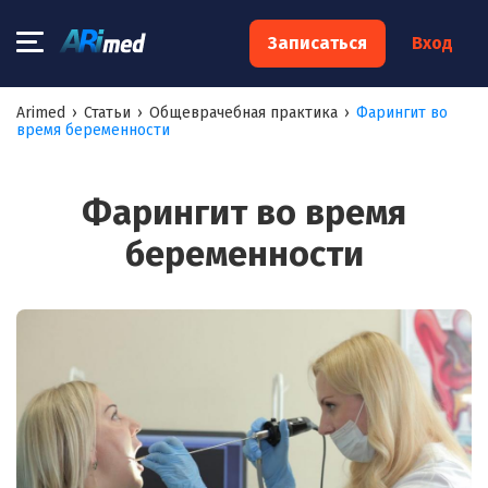
×
Записаться
Вход
Запишитесь на консультацию к
Arimed
›
Статьи
›
Общеврачебная практика
›
Фарингит во
время беременности
специалисту
Ваше имя:*
Фарингит во время
беременности
Ваш телефон:*
Ваш e-mail:*
Я согласен на
обработку моих персональных данных