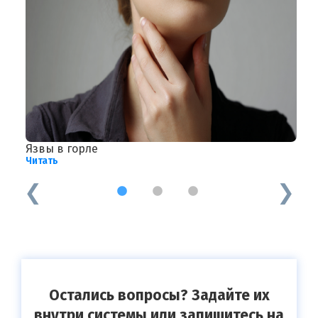
Язвы в горле
П
Читать
Ч
1
2
3
Остались вопросы? Задайте их
внутри системы или запишитесь на