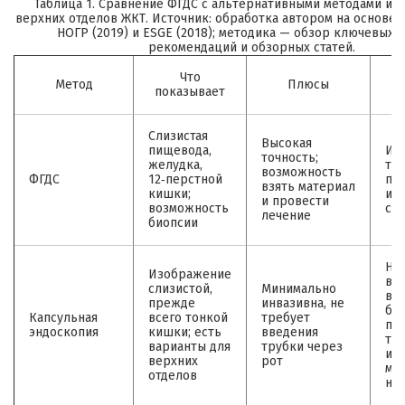
Таблица 1. Сравнение ФГДС с альтернативными методами ис
верхних отделов ЖКТ. Источник: обработка автором на основе
НОГР (2019) и ESGE (2018); методика — обзор ключевых 
рекомендаций и обзорных статей.
Что
Метод
Плюсы
показывает
Слизистая
Высокая
пищевода,
Ин
точность;
желудка,
тр
возможность
ФГДС
12‑перстной
по
взять материал
кишки;
ино
и провести
возможность
се
лечение
биопсии
Не
Изображение
во
слизистой,
Минимально
вз
прежде
инвазивна, не
би
Капсульная
всего тонкой
требует
пр
эндоскопия
кишки; есть
введения
те
варианты для
трубки через
из
верхних
рот
мо
отделов
не