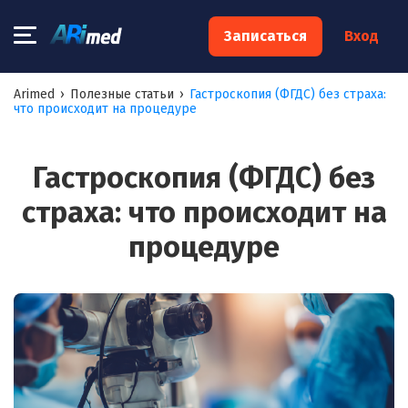
×
Записаться
Вход
Запишитесь на консультацию к
Arimed
›
Полезные статьи
›
Гастроскопия (ФГДС) без страха:
что происходит на процедуре
специалисту
Ваше имя:*
Гастроскопия (ФГДС) без
страха: что происходит на
Ваш телефон:*
процедуре
Ваш e-mail:*
Я согласен на
обработку моих персональных данных