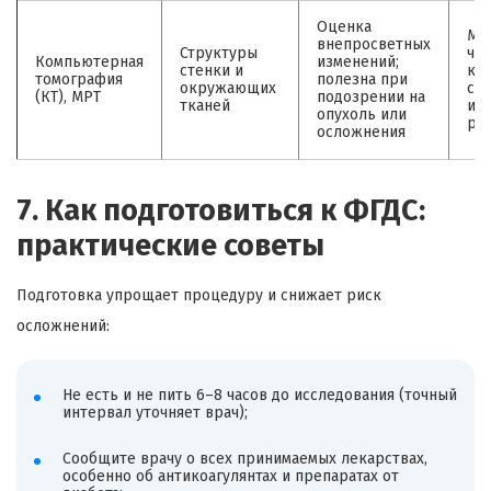
Оценка
Ме
внепросветных
Структуры
чу
Компьютерная
изменений;
стенки и
к 
томография
полезна при
окружающих
сл
(КТ), МРТ
подозрении на
тканей
из
опухоль или
рад
осложнения
7. Как подготовиться к ФГДС:
практические советы
Подготовка упрощает процедуру и снижает риск
осложнений:
Не есть и не пить 6–8 часов до исследования (точный
интервал уточняет врач);
Сообщите врачу о всех принимаемых лекарствах,
особенно об антикоагулянтах и препаратах от