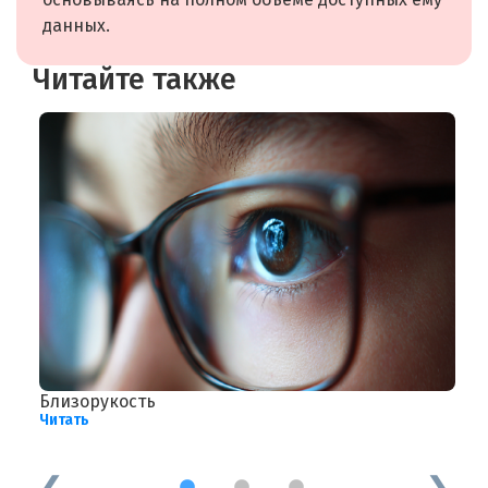
данных.
Читайте также
Близорукость
В
Читать
д
Ч
1
2
3