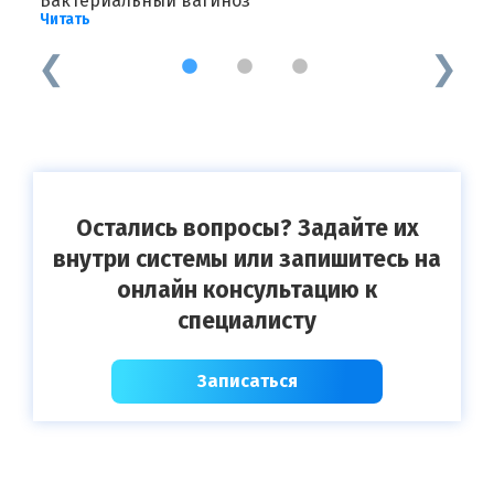
Бактериальный вагиноз
А
Читать
Ч
1
2
3
Остались вопросы? Задайте их
внутри системы или запишитесь на
онлайн консультацию к
специалисту
Записаться