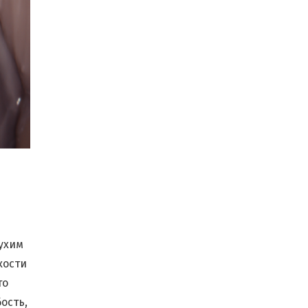
сухим
кости
то
ость,