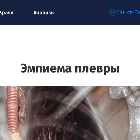
Санкт-П
Врачи
Анализы
Запишитесь на консультацию к
специалисту
Эмпиема плевры
Ваше имя:*
Ваш телефон:*
Ваш e-mail:*