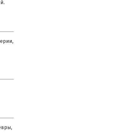
й.
ерии,
евры,