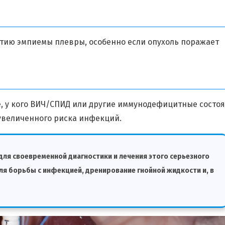
итию эмпиемы плевры, особенно если опухоль поражает
, у кого ВИЧ/СПИД или другие иммунодефицитные состоя
увеличенного риска инфекций.
ля своевременной диагностики и лечения этого серьезного
ля борьбы с инфекцией, дренирование гнойной жидкости и, в