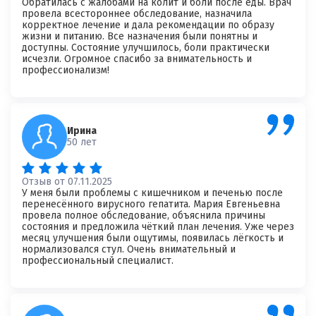
Обратилась с жалобами на колит и боли после еды. Врач
провела всестороннее обследование, назначила
корректное лечение и дала рекомендации по образу
Я согласен на
обработку моих персональных данных
жизни и питанию. Все назначения были понятны и
доступны. Состояние улучшилось, боли практически
исчезли. Огромное спасибо за внимательность и
профессионализм!
Ирина
50 лет
Отзыв от 07.11.2025
У меня были проблемы с кишечником и печенью после
перенесённого вирусного гепатита. Мария Евгеньевна
провела полное обследование, объяснила причины
состояния и предложила чёткий план лечения. Уже через
месяц улучшения были ощутимы, появилась лёгкость и
нормализовался стул. Очень внимательный и
профессиональный специалист.