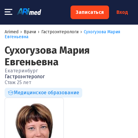
×
Записаться
Вход
Запишитесь на консультацию к
Arimed
›
Врачи
›
Гастроэнтерологи
›
Сухогузова Мария
Евгеньевна
специалисту
Сухогузова Мария
Ваше имя:*
Евгеньевна
Екатеринбург
Ваш телефон:*
Гастроэнтеролог
Стаж 25 лет
Медицинское образование
Ваш e-mail:*
Я согласен на
обработку моих персональных данных