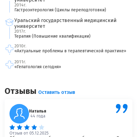
×
Оставить свой отзыв
2014г.
Гастроэнтерология (Циклы переподготовки)
Уральский государственный медицинский
Имя
университет
2017г.
Терапия (Повышение квалификации)
Ваш возраст
2010г.
«Актуальные проблемы в терапевтической практике»
2011г.
Ваша оценка врачу
*
«Гепатология сегодня»
×
Отзыв о враче
*
Спасибо, ваш отзыв на рассмотрении!
Отзывы
Оставить отзыв
Наталья
44 года
Отзыв от 05.12.2025