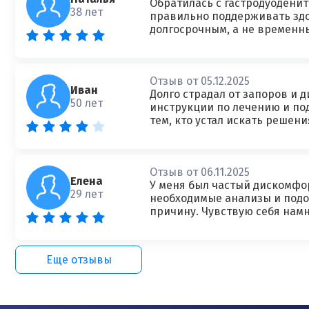
Обратилась с гастродуоденит
38 лет
правильно поддерживать здо
долгосрочным, а не временн
Отзыв от 05.12.2025
Иван
Долго страдал от запоров и 
50 лет
инструкции по лечению и по
тем, кто устал искать решени
Отзыв от 06.11.2025
Елена
У меня был частый дискомфор
29 лет
необходимые анализы и подоб
причину. Чувствую себя намн
Еще отзывы