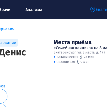
Екат
Врачи
Анализы
Юрьевич
Запишитесь на консультацию к
Места приёма
азование
специалисту
«Семейная клиника» на 8 м
Денис
Екатеринбург, ул. 8 марта, д. 194
Ботаническая
23 мин
Чкаловская
9 мин
Ваше имя:*
Ваш телефон:*
вов
Ваш e-mail:*