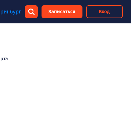
×
еринбург
Записаться
Вход
×
арта