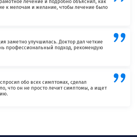
рамотное лечение и подробно объяснил, как
е к мелочам и желание, чтобы лечение было
ция заметно улучшилась. Доктор дал четкие
ень профессиональный подход, рекомендую
спросил обо всех симптомах, сделал
о, что он не просто лечит симптомы, а ищет
нию.