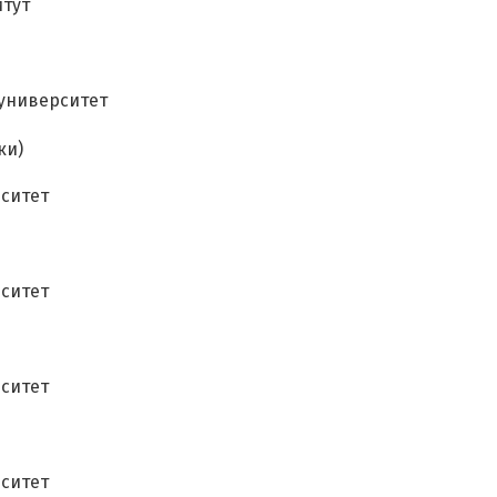
итут
университет
ки)
ситет
×
ситет
Оставить свой отзыв
Имя
ситет
Ваш возраст
ситет