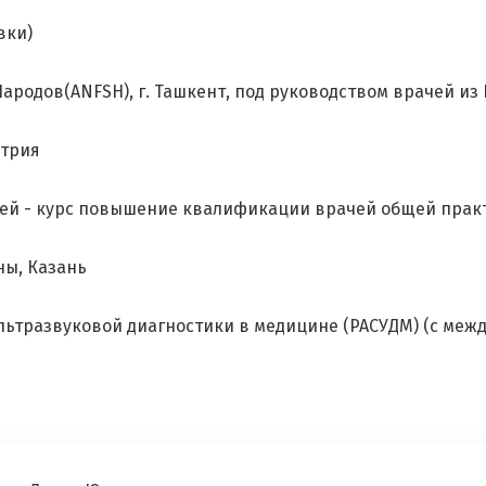
вки)
Ваша оценка врачу
*
×
ародов(ANFSH), г. Ташкент, под руководством врачей из
Отзыв о враче
*
Спасибо, ваш отзыв на рассмотрении!
стрия
ей - курс повышение квалификации врачей общей прак
ны, Казань
ультразвуковой диагностики в медицине (РАСУДМ) (с меж
Я согласен на
обработку моих персональных данных