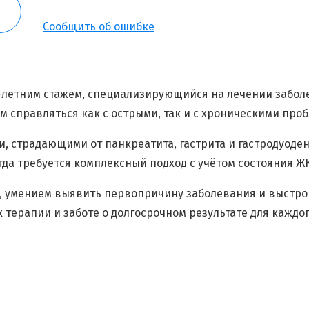
Сообщить об ошибке
Я согласен на
обработку моих персональных данных
7-летним стажем, специализирующийся на лечении забол
м справляться как с острыми, так и с хроническими пр
, страдающими от панкреатита, гастрита и гастродуоден
гда требуется комплексный подход с учётом состояния Ж
, умением выявить первопричину заболевания и выстрои
 терапии и заботе о долгосрочном результате для каждог