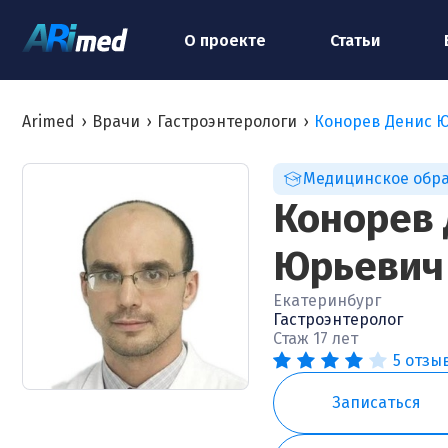
О проекте
Статьи
Arimed
›
Врачи
›
Гастроэнтерологи
›
Конорев Денис 
Медицинское обр
Конорев 
Юрьевич
Екатеринбург
Гастроэнтеролог
Стаж 17 лет
5 отзы
Записаться