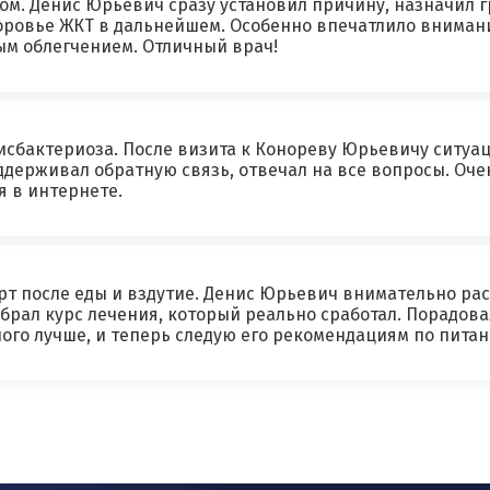
ом. Денис Юрьевич сразу установил причину, назначил г
ровье ЖКТ в дальнейшем. Особенно впечатлило внимани
ым облегчением. Отличный врач!
дисбактериоза. После визита к Конореву Юрьевичу ситуа
ддерживал обратную связь, отвечал на все вопросы. Оч
я в интернете.
т после еды и вздутие. Денис Юрьевич внимательно рас
рал курс лечения, который реально сработал. Порадовал
ого лучше, и теперь следую его рекомендациям по пита