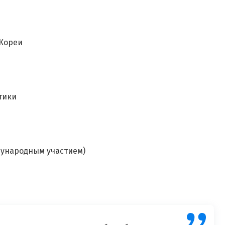
 Кореи
тики
дународным участием)