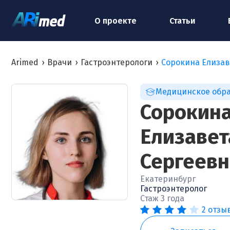
О проекте
Статьи
Arimed
›
Врачи
›
Гастроэнтерологи
›
Сорокина Елизав
Медицинское обр
Сорокин
Елизавет
Сергеевн
Екатеринбург
Гастроэнтеролог
Стаж 3 года
2 отзы