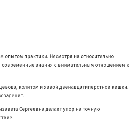
им опытом практики. Несмотря на относительно
ая современные знания с внимательным отношением к
ищевода, колитом и язвой двенадцатиперстной кишки.
мезаденит.
изавета Сергеевна делает упор на точную
ствие.