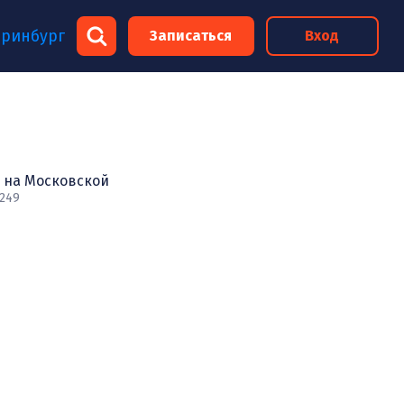
×
еринбург
Записаться
Вход
×
 на Московской
 249