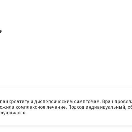
и
Я согласен на
обработку моих персональных данных
 панкреатиту и диспепсическим симптомам. Врач провел
жила комплексное лечение. Подход индивидуальный, об
улучшилось.