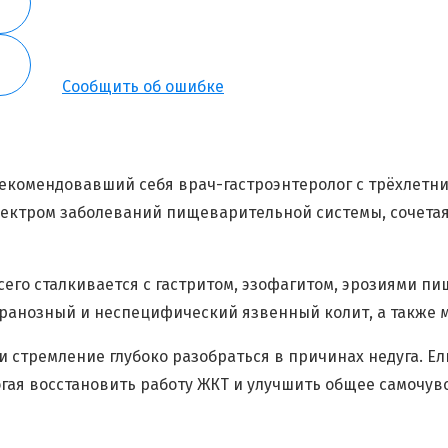
Я согласен на
обработку моих персональных данных
Сообщить об ошибке
рекомендовавший себя врач-гастроэнтеролог с трёхлетн
спектром заболеваний пищеварительной системы, сочет
его сталкивается с гастритом, эзофагитом, эрозиями п
бранозный и неспецифический язвенный колит, а также 
и стремление глубоко разобраться в причинах недуга. Ел
гая восстановить работу ЖКТ и улучшить общее самочув