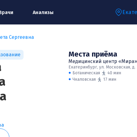
Екат
Врачи
Анализы
ета Сергеевна
Запишитесь на консультацию к
Места приёма
азование
специалисту
Медицинский центр «Мира»
а
Екатеринбург, ул. Московская, д.
Ботаническая
40 мин
а
Чкаловская
17 мин
Ваше имя:*
а
Ваш телефон:*
ва
Ваш e-mail:*