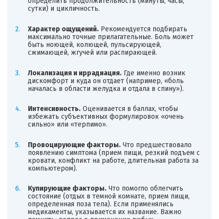
определить продолжительность (минуты, часы,
сутки) и цикличность.
Характер ощущений.
Рекомендуется подбирать
максимально точные прилагательные. Боль может
быть ноющей, колющей, пульсирующей,
сжимающей, жгучей или распирающей.
Локализация и иррадиация.
Где именно возник
дискомфорт и куда он отдает (например, «боль
началась в области желудка и отдала в спину»).
Интенсивность.
Оценивается в баллах, чтобы
избежать субъективных формулировок «очень
сильно» или «терпимо».
Провоцирующие факторы.
Что предшествовало
появлению симптома (прием пищи, резкий подъем с
кровати, конфликт на работе, длительная работа за
компьютером).
Купирующие факторы.
Что помогло облегчить
состояние (отдых в темной комнате, прием пищи,
определенная поза тела). Если применялись
медикаменты, указывается их название. Важно