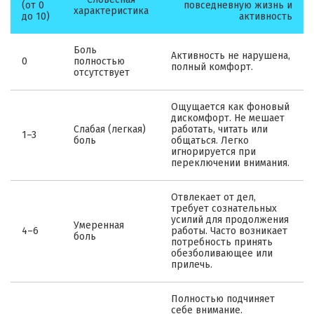
(от 0
повседневную жизнь и
характеристика
до 10)
активность
Боль
Активность не нарушена,
0
полностью
полный комфорт.
отсутствует
Ощущается как фоновый
дискомфорт. Не мешает
Слабая (легкая)
работать, читать или
1–3
боль
общаться. Легко
игнорируется при
переключении внимания.
Отвлекает от дел,
требует сознательных
усилий для продолжения
Умеренная
4–6
работы. Часто возникает
боль
потребность принять
обезболивающее или
прилечь.
Полностью подчиняет
себе внимание.