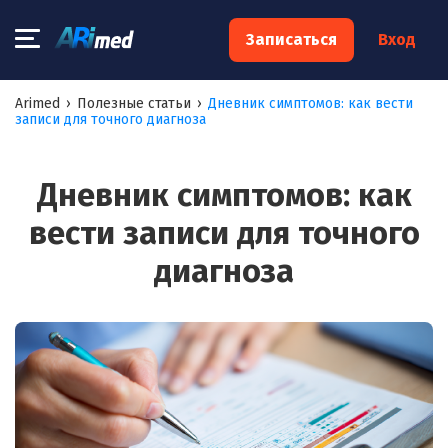
×
Записаться
Вход
Запишитесь на консультацию к
Arimed
›
Полезные статьи
›
Дневник симптомов: как вести
записи для точного диагноза
специалисту
Ваше имя:*
Дневник симптомов: как
вести записи для точного
Ваш телефон:*
диагноза
Ваш e-mail:*
Я согласен на
обработку моих персональных данных