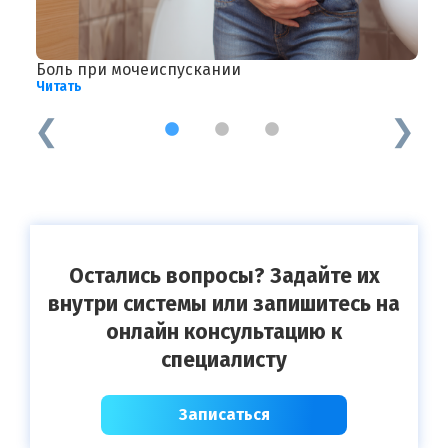
Боль при мочеиспускании
Г
Читать
Ч
1
2
3
Остались вопросы? Задайте их
внутри системы или запишитесь на
онлайн консультацию к
специалисту
Записаться