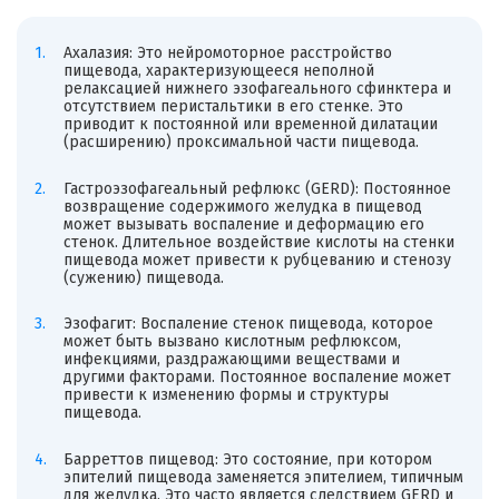
Ахалазия: Это нейромоторное расстройство
пищевода, характеризующееся неполной
релаксацией нижнего эзофагеального сфинктера и
отсутствием перистальтики в его стенке. Это
приводит к постоянной или временной дилатации
(расширению) проксимальной части пищевода.
Гастроэзофагеальный рефлюкс (GERD): Постоянное
возвращение содержимого желудка в пищевод
может вызывать воспаление и деформацию его
стенок. Длительное воздействие кислоты на стенки
пищевода может привести к рубцеванию и стенозу
(сужению) пищевода.
Эзофагит: Воспаление стенок пищевода, которое
может быть вызвано кислотным рефлюксом,
инфекциями, раздражающими веществами и
другими факторами. Постоянное воспаление может
привести к изменению формы и структуры
пищевода.
Барреттов пищевод: Это состояние, при котором
эпителий пищевода заменяется эпителием, типичным
для желудка. Это часто является следствием GERD и