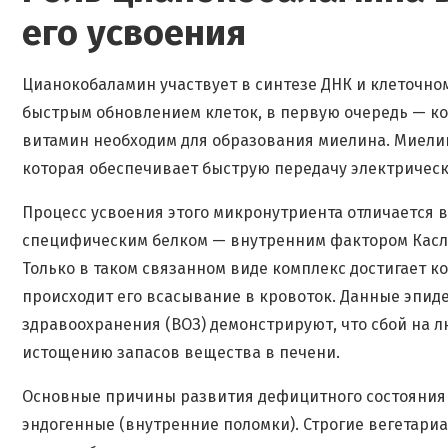
его усвоения
Цианокобаламин участвует в синтезе ДНК и клеточном
быстрым обновлением клеток, в первую очередь — кос
витамин необходим для образования миелина. Миели
которая обеспечивает быструю передачу электрическ
Процесс усвоения этого микронутриента отличается 
специфическим белком — внутренним фактором Касла
Только в таком связанном виде комплекс достигает к
происходит его всасывание в кровоток. Данные эпид
здравоохранения (ВОЗ) демонстрируют, что сбой на л
истощению запасов вещества в печени.
Основные причины развития дефицитного состояния 
эндогенные (внутренние поломки). Строгие вегетари