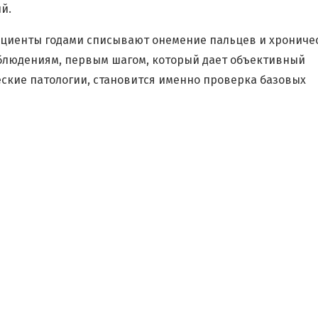
й.
 пациенты годами списывают онемение пальцев и хрониче
наблюдениям, первым шагом, который дает объективный
еские патологии, становится именно проверка базовых