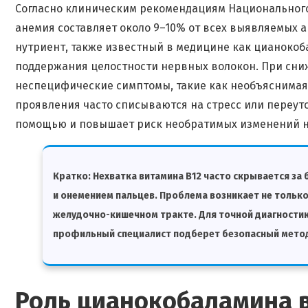
Согласно клиническим рекомендациям Национального 
анемия составляет около 9–10% от всех выявляемых а
нутриент, также известный в медицине как цианоко
поддержания целостности нервных волокон. При сни
неспецифические симптомы, такие как необъяснимая
проявления часто списываются на стресс или переут
помощью и повышает риск необратимых изменений н
Кратко:
Нехватка витамина В12 часто скрывается з
и онемением пальцев. Проблема возникает не только 
желудочно-кишечном тракте. Для точной диагностик
профильный специалист подберет безопасный мето
Роль цианокобаламина 