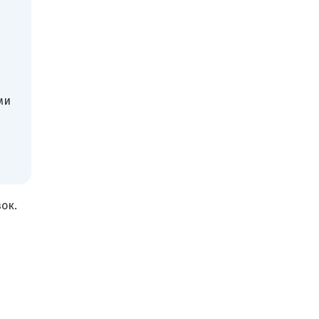
ми
ок.