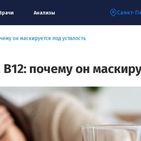
Санкт-П
Врачи
Анализы
чему он маскируется под усталость
Запишитесь на консультацию к
специалисту
В12: почему он маскиру
Ваше имя:*
Ваш телефон:*
Ваш e-mail:*