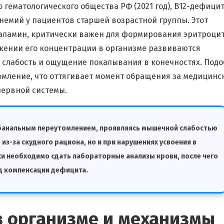
гематологического общества РФ (2021 год), В12-дефици
немий у пациентов старшей возрастной группы. Этот
баламин, критически важен для формирования эритроци
жении его концентрации в организме развиваются
 слабость и ощущение покалывания в конечностях. Под
омление, что оттягивает момент обращения за медицинс
ервной системы.
а банальным переутомлением, проявляясь мышечной слабостью
из-за скудного рациона, но и при нарушениях усвоения в
и необходимо сдать лабораторные анализы крови, после чего
д компенсации дефицита.
в организме и механизмы