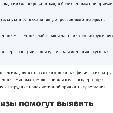
, гладким («лакированным») и болезненным при приеме
и, спутанность сознания, депрессивные эпизоды, не
женной мышечной слабостью и частыми головокружения
 интереса к привычной еде из-за изменения вкусовых
о режима дня и отказ от интенсивных физических нагруз
рием витаминных комплексов или железосодержащих
ну и затруднит поиск истинной причины недомогания.
лизы помогут выявить