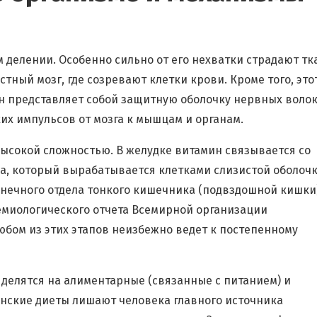
 делении. Особенно сильно от его нехватки страдают тк
тный мозг, где созревают клетки крови. Кроме того, это
н представляет собой защитную оболочку нервных волок
их импульсов от мозга к мышцам и органам.
высокой сложностью. В желудке витамин связывается со
, который вырабатывается клетками слизистой оболочк
онечного отдела тонкого кишечника (подвздошной кишки)
емиологического отчета Всемирной организации
юбом из этих этапов неизбежно ведет к постепенному
делятся на алиментарные (связанные с питанием) и
анские диеты лишают человека главного источника