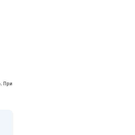
. При
и