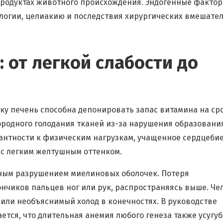
родуктах животного происхождения. Эндогенные факто
логии, целиакию и последствия хирургических вмешате
 от легкой слабости до
ку печень способна депонировать запас витамина на сро
ородного голодания тканей из-за нарушения образовани
антности к физическим нагрузкам, учащенное сердцеби
 с легким желтушным оттенком.
ным разрушением миелиновых оболочек. Потеря
ончиков пальцев ног или рук, распространяясь выше. Че
ли необъяснимый холод в конечностях. В руководстве
тся, что длительная анемия любого генеза также усугу