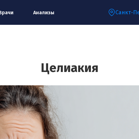
Санкт-П
Врачи
Анализы
Запишитесь на консультацию к
специалисту
Целиакия
Ваше имя:*
Ваш телефон:*
Ваш e-mail:*