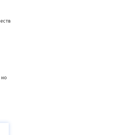
ществ
 но