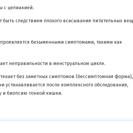
ы с целиакией.
т быть следствием плохого всасывания питательных ве
 проявляется безымянными симптомами, такими как
ает неправильности в менструальном цикле.
отекает без заметных симптомов (бессимптомная форма),
ни устанавливается после комплексного обследования,
у и биопсию тонкой кишки.