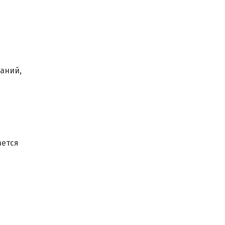
аний,
ается