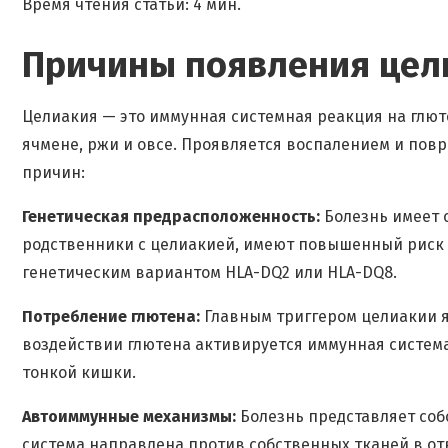
Время чтения статьи: 4 мин.
Причины появления цел
Целиакия — это иммунная системная реакция на глют
ячмене, ржи и овсе. Проявляется воспалением и пов
причин:
Генетическая предрасположенность:
Болезнь имеет 
родственники с целиакией, имеют повышенный риск з
генетическим вариантом HLA-DQ2 или HLA-DQ8.
Потребление глютена:
Главным триггером целиакии я
воздействии глютена активируется иммунная систем
тонкой кишки.
Автоиммунные механизмы:
Болезнь представляет со
система направлена против собственных тканей в от