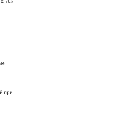
о:
705
ие
ей при