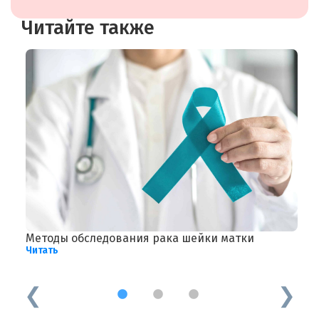
Читайте также
Методы обследования рака шейки матки
Г
Читать
р
Ч
1
2
3