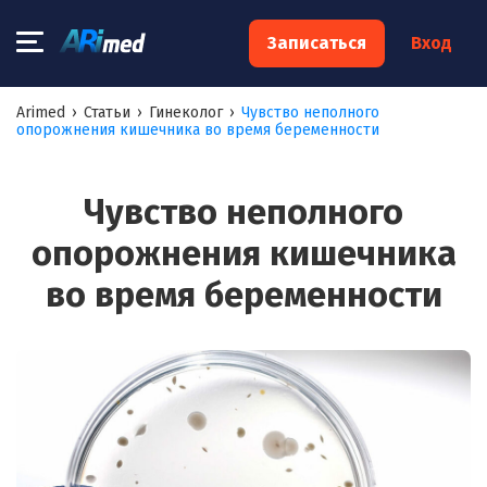
×
Записаться
Вход
Запишитесь на консультацию к
Arimed
›
Статьи
›
Гинеколог
›
Чувство неполного
опорожнения кишечника во время беременности
специалисту
Ваше имя:*
Чувство неполного
опорожнения кишечника
Ваш телефон:*
во время беременности
Ваш e-mail:*
Я согласен на
обработку моих персональных данных