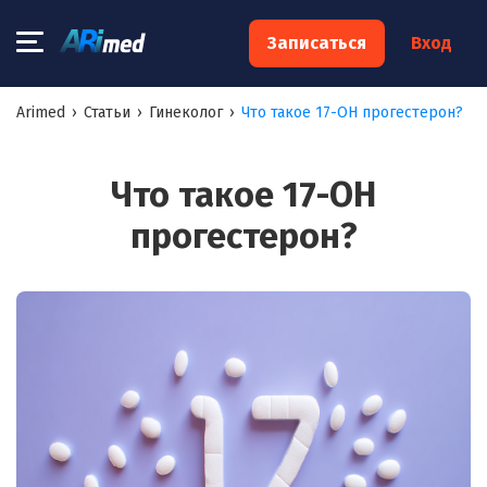
×
Записаться
Вход
Запишитесь на консультацию к
Arimed
›
Статьи
›
Гинеколог
›
Что такое 17-ОН прогестерон?
специалисту
Ваше имя:*
Что такое 17-ОН
прогестерон?
Ваш телефон:*
Ваш e-mail:*
Я согласен на
обработку моих персональных данных