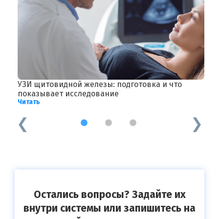
УЗИ щитовидной железы: подготовка и что
У
Ч
показывает исследование
Читать
1
2
3
Остались вопросы? Задайте их
внутри системы или запишитесь на