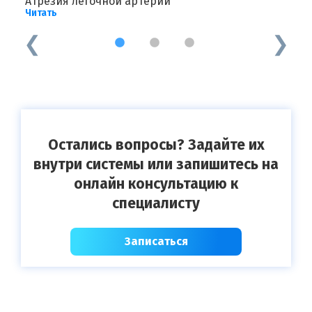
Атрезия легочной артерии
И
Читать
Ч
1
2
3
Остались вопросы? Задайте их
внутри системы или запишитесь на
онлайн консультацию к
специалисту
Записаться