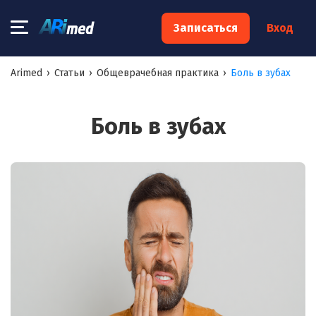
×
Записаться
Вход
Запишитесь на консультацию к
Arimed
›
Статьи
›
Общеврачебная практика
›
Боль в зубах
специалисту
Ваше имя:*
Боль в зубах
Ваш телефон:*
Ваш e-mail:*
Я согласен на
обработку моих персональных данных