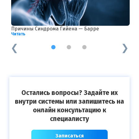
Причины Синдрома Гийена — Барре
Х
Читать
Ч
1
2
3
Остались вопросы? Задайте их
внутри системы или запишитесь на
онлайн консультацию к
специалисту
Записаться