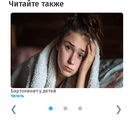
Читайте также
Бартолинит у детей
П
Читать
Ч
1
2
3