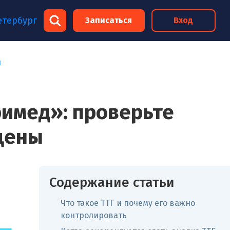
×
етербург
Записаться
Вход
×
ы
римед»: проверьте
цены
Содержание статьи
Что такое ТТГ и почему его важно
контролировать