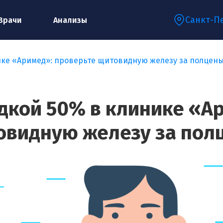
Санкт-П
Врачи
Анализы
нике «Аримед»: проверьте щитовидную железу за полцен
Запишитесь на консультацию к
специалисту
идкой 50% в клинике «А
овидную железу за пол
Ваше имя:*
Ваш телефон:*
Ваш e-mail:*