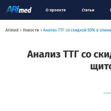
О проекте
Статьи
Arimed
›
Новости
›
Анализ ТТГ со скидкой 50% в кли
Анализ ТТГ со ск
щит