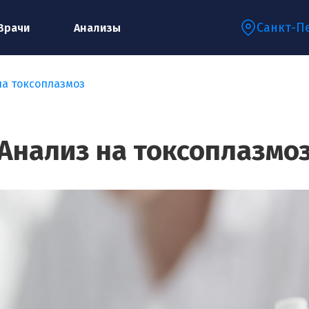
Санкт-П
Врачи
Анализы
на токсоплазмоз
Запишитесь на консультацию к
специалисту
Анализ на токсоплазмо
Ваше имя:*
Ваш телефон:*
Ваш e-mail:*