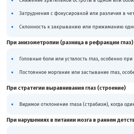
Снижение зрительной остроты в одном или обоих
Затруднения с фокусировкой или различия в че
Склонность к закрыванию или прижиманию одног
При анизометропии (разница в рефракции глаз)
Головные боли или усталость глаз, особенно при
Постоянное моргание или застывание глаз, особ
При стратегии выравнивания глаз (строение)
Видимое отклонение глаза (страбизм), когда оди
При нарушениях в питании мозга в раннем детст