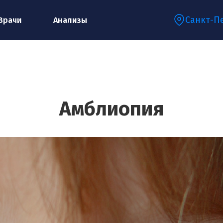
Санкт-П
Врачи
Анализы
Запишитесь на консультацию к
специалисту
Амблиопия
Ваше имя:*
Ваш телефон:*
Ваш e-mail:*