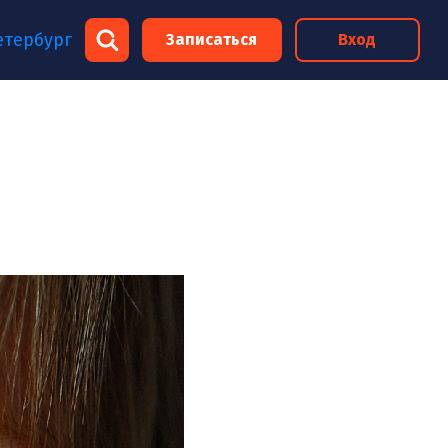
×
етербург
Записаться
Вход
×