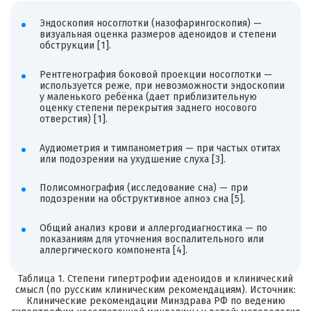
Эндоскопия носоглотки (назофарингоскопия) —
визуальная оценка размеров аденоидов и степени
обструкции [1].
Рентгенография боковой проекции носоглотки —
используется реже, при невозможности эндоскопии
у маленького ребёнка (дает приблизительную
оценку степени перекрытия заднего носового
отверстия) [1].
Аудиометрия и тимпанометрия — при частых отитах
или подозрении на ухудшение слуха [3].
Полисомнография (исследование сна) — при
подозрении на обструктивное апноэ сна [5].
Общий анализ крови и аллергодиагностика — по
показаниям для уточнения воспалительного или
аллергического компонента [4].
Таблица 1. Степени гипертрофии аденоидов и клинический
смысл (по русским клиническим рекомендациям). Источник:
Клинические рекомендации Минздрава РФ по ведению