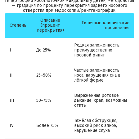
гипертрофии носоглоточной миндалины у детей; методология
— градация по проценту перекрытия заднего носового
отверстия при эндоскопии/рентгенографии.
Описание
Типичные клинические
Степень
(процент
проявления
перекрытия)
Редкая заложенность,
I
До 25%
преимущественно
носовой ринит
Частые заложенность
II
25–50%
носа, нарушения сна в
лёгкой форме
Выраженная ротовое
III
50–75%
дыхание, храп, возможны
отиты
Тяжёлая обструкция,
IV
Более 75%
высокий риск апноэ,
нарушение слуха