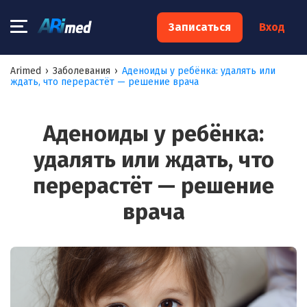
×
Записаться
Вход
Запишитесь на консультацию к
Arimed
›
Заболевания
›
Аденоиды у ребёнка: удалять или
ждать, что перерастёт — решение врача
специалисту
Ваше имя:*
Аденоиды у ребёнка:
удалять или ждать, что
Ваш телефон:*
перерастёт — решение
врача
Ваш e-mail:*
Я согласен на
обработку моих персональных данных