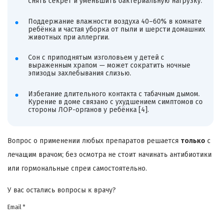
снять секрет и уменьшить бактериальную нагрузку.
Поддержание влажности воздуха 40–60% в комнате
ребёнка и частая уборка от пыли и шерсти домашних
животных при аллергии.
Сон с приподнятым изголовьем у детей с
выраженным храпом — может сократить ночные
эпизоды захлебывания слизью.
Избегание длительного контакта с табачным дымом.
Курение в доме связано с ухудшением симптомов со
стороны ЛОР-органов у ребёнка [4].
Вопрос о применении любых препаратов решается
только
с
лечащим врачом; без осмотра не стоит начинать антибиотики
или гормональные спреи самостоятельно.
У вас остались вопросы к врачу?
Email *