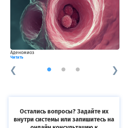
Аденомиоз
Е
Читать
Ч
1
2
3
Остались вопросы? Задайте их
внутри системы или запишитесь на
онлайн консультацию к