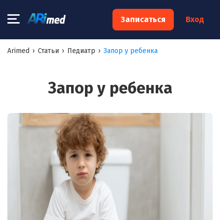
×
Записаться
Вход
Запишитесь на консультацию к
Arimed
›
Статьи
›
Педиатр
›
Запор у ребенка
специалисту
Ваше имя:*
Запор у ребенка
Ваш телефон:*
Ваш e-mail:*
Я согласен на
обработку моих персональных данных