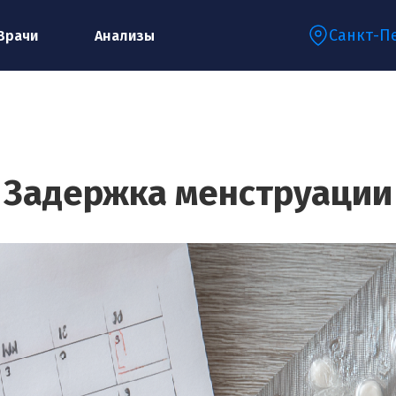
Санкт-П
Врачи
Анализы
Запишитесь на консультацию к
специалисту
Задержка менструации
Ваше имя:*
Ваш телефон:*
Ваш e-mail:*