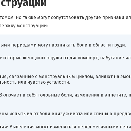
струации
томом, но также могут сопутствовать другие признаки и
держку менструации:
ыми периодами могут возникать боли в области груди.
Некоторые женщины ощущают дискомфорт, набухание или
ния, связанные с менструальным циклом, влияют на эм
ьность или чувство усталости.
Включает в себя головные боли, изменения в аппетите, 
ины испытывают боли внизу живота или спины в преддв
ий: Выделения могут изменяться перед месячными перио