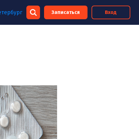
етербург
Записаться
Вход
×