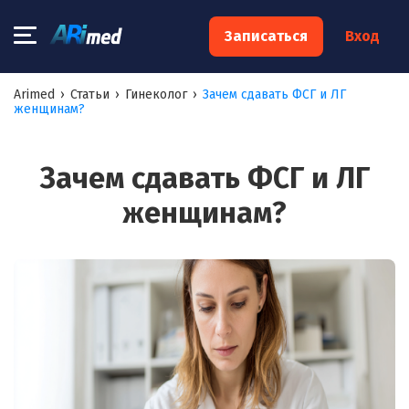
×
Записаться
Вход
Запишитесь на консультацию к
Arimed
›
Статьи
›
Гинеколог
›
Зачем сдавать ФСГ и ЛГ
женщинам?
специалисту
Ваше имя:*
Зачем сдавать ФСГ и ЛГ
женщинам?
Ваш телефон:*
Ваш e-mail:*
Я согласен на
обработку моих персональных данных